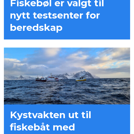
Fiskebøl er valgt til
nytt testsenter for
beredskap
Kystvakten ut til
fiskebåt med