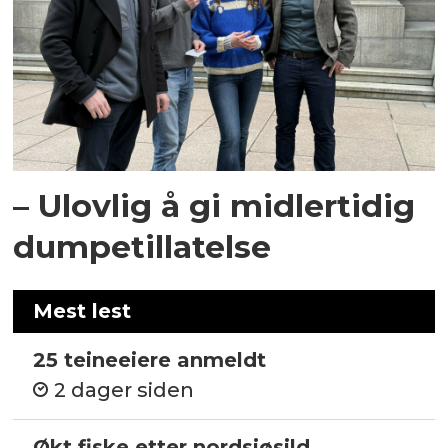
– Ulovlig å gi midlertidig
dumpetillatelse
Mest lest
25 teineeiere anmeldt
2 dager siden
Økt fiske etter nordsjøsild