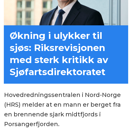
Økning i ulykker til
sjøs: Riksrevisjonen
med sterk kritikk av
Sjøfartsdirektoratet
Hovedredningssentralen i Nord-Norge
(HRS) melder at en mann er berget fra
en brennende sjark midtfjords i
Porsangerfjorden.