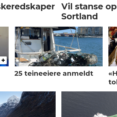
iskeredskaper
Vil stanse op
Sortland
25 teineeiere anmeldt
«H
to