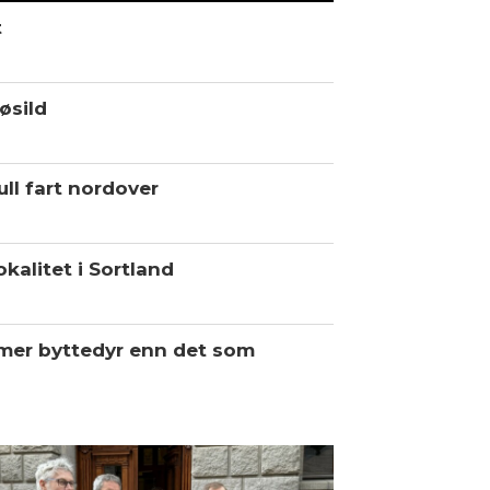
t
øsild
ll fart nordover
kalitet i Sortland
 mer byttedyr enn det som