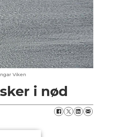
Ingar Viken
isker i nød