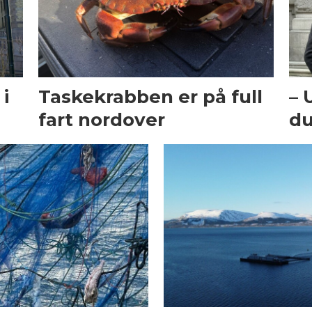
i
Taskekrabben er på full
– 
fart nordover
du