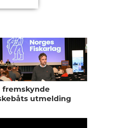
l fremskynde
skebåts utmelding