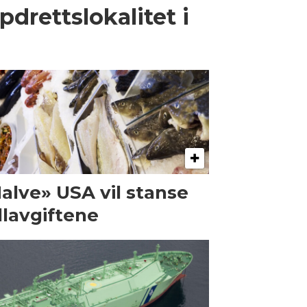
pdrettslokalitet i
alve» USA vil stanse
llavgiftene