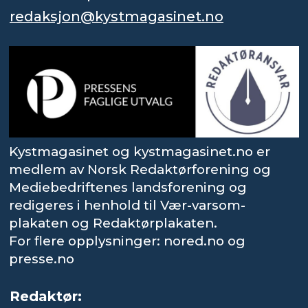
redaksjon@kystmagasinet.no
Kystmagasinet og kystmagasinet.no er
medlem av Norsk Redaktørforening og
Mediebedriftenes landsforening og
redigeres i henhold til Vær-varsom-
plakaten og Redaktørplakaten.
For flere opplysninger: nored.no og
presse.no
Redaktør: