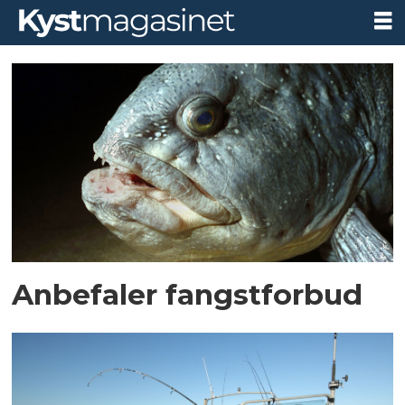
Tag:
steinbit
Anbefaler fangstforbud