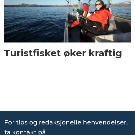
Turistfisket øker kraftig
For tips og redaksjonelle henvendelser,
ta kontakt på