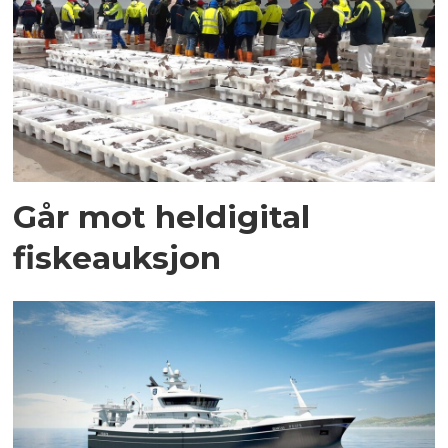
Går mot heldigital
fiskeauksjon