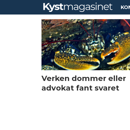
KO
Tag:
fiskeridirktoratet
Verken dommer eller
advokat fant svaret