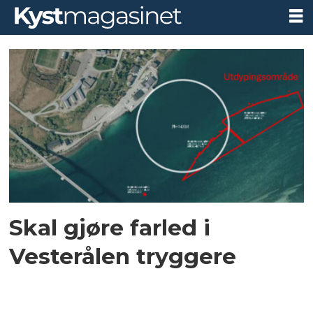
Tag:
farled
i
vesterålen
Skal gjøre farled i
Vesterålen tryggere