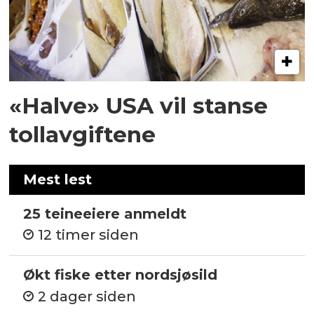
«Halve» USA vil stanse
tollavgiftene
Mest lest
25 teineeiere anmeldt
12 timer siden
Økt fiske etter nordsjøsild
2 dager siden