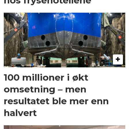
hos frysehotellene
100 millioner i økt
omsetning – men
resultatet ble mer enn
halvert