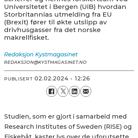
Universitetet i Bergen (UiB) hvordan
Storbritannias utmelding fra EU
(Brexit) fører til økte utslipp av
drivhusgasser fra det norske
makrellfisket.
Redaksjon
Kystmagasinet
REDAKSJON@KYSTMAGASINET.NO
02.02.2024 - 12:26
PUBLISERT
Studien, som er gjort i samarbeid med
Research Institutes of Sweden (RISE) og
Fiskebåt, kaster lys over de uforutsette