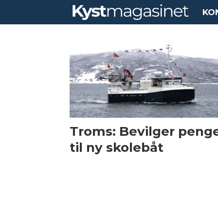
KO
Tag:
skolebåt
Troms: Bevilger peng
til ny skolebåt