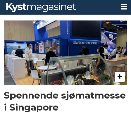
Tag:
seafood
expo
asia
Spennende sjømatmesse
i Singapore