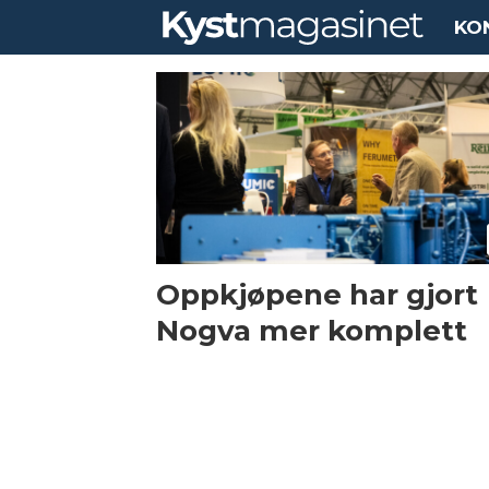
KO
Tag:
marine
parts
propulsion
Oppkjøpene har gjort
Nogva mer komplett