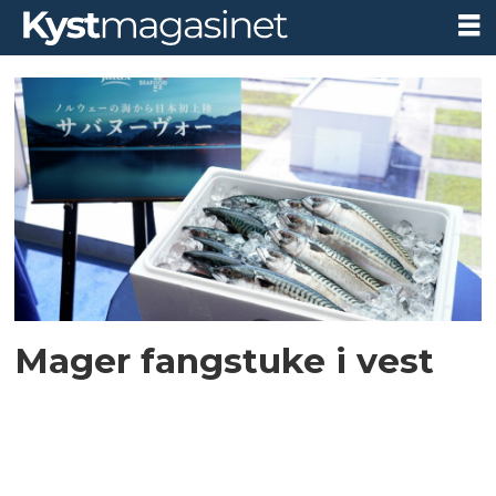
Tag:
labert
fiske
Mager fangstuke i vest