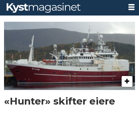
Tag:
havøy
kystfiske
«Hunter» skifter eiere