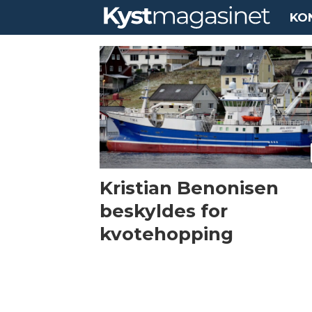
KO
Tag:
benonisen
Kristian Benonisen
beskyldes for
kvotehopping