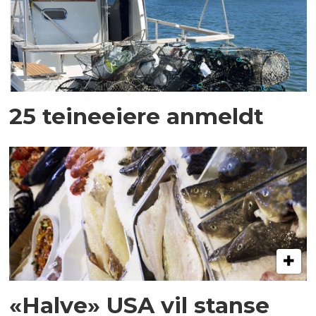
25 teineeiere anmeldt
«Halve» USA vil stanse