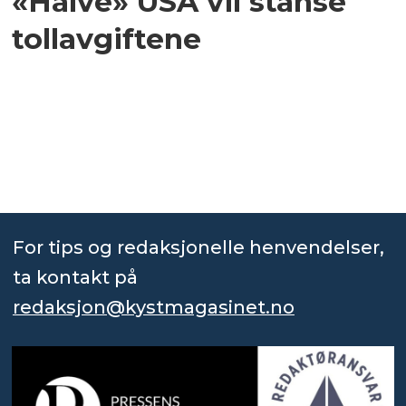
«Halve» USA vil stanse
tollavgiftene
For tips og redaksjonelle henvendelser,
ta kontakt på
redaksjon@kystmagasinet.no