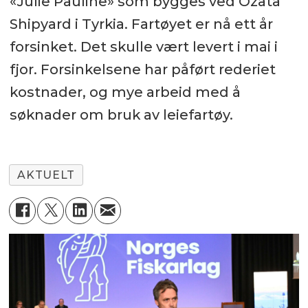
«Julie Pauline» som bygges ved Özata
Shipyard i Tyrkia. Fartøyet er nå ett år
forsinket. Det skulle vært levert i mai i
fjor. Forsinkelsene har påført rederiet
kostnader, og mye arbeid med å
søknader om bruk av leiefartøy.
AKTUELT