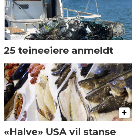
25 teineeiere anmeldt
«Halve» USA vil stanse