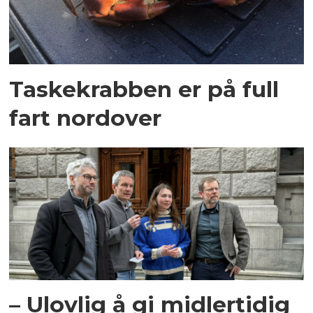
Taskekrabben er på full
fart nordover
– Ulovlig å gi midlertidig