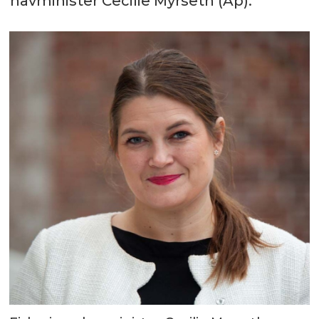
havminister Cecilie Myrseth (Ap).