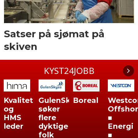
Satser på sjømat på
skiven
KYST24JOBB
Kvalitet
GulenSkyss
Boreal
Westco
og
søker
Offsho
HMS
flere
■
leder
dyktige
Energi
folk
■