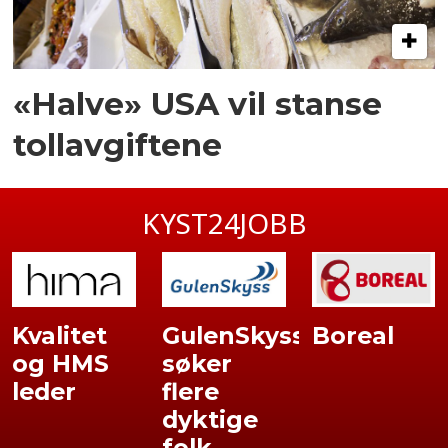
«Halve» USA vil stanse
tollavgiftene
KYST24JOBB
Kvalitet
GulenSkyss
Boreal
og HMS
søker
leder
flere
dyktige
folk