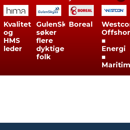
Kvalitet
GulenSkyss
Boreal
Westco
og
søker
Offsho
HMS
flere
■
leder
dyktige
Energi
folk
■
Mariti