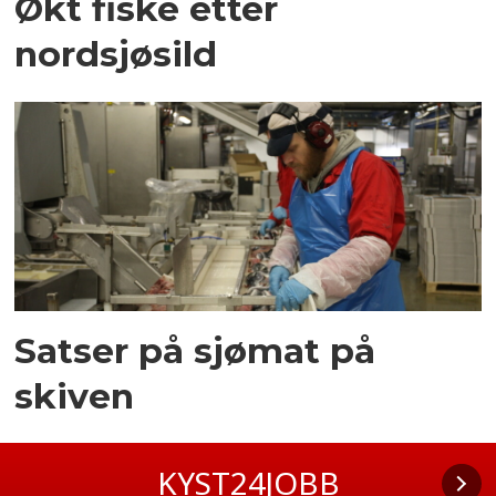
Økt fiske etter
nordsjøsild
Satser på sjømat på
skiven
KYST24JOBB