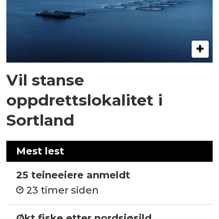
Vil stanse
oppdrettslokalitet i
Sortland
Mest lest
25 teineeiere anmeldt
23 timer siden
Økt fiske etter nordsjøsild