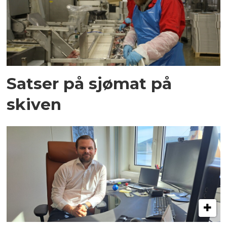
Satser på sjømat på
skiven