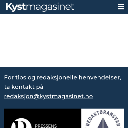
E-
magasin
kystmagasinet
For tips og redaksjonelle henvendelser,
ta kontakt på
redaksjon@kystmagasinet.no