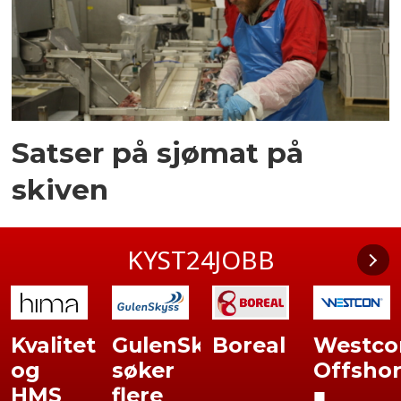
Satser på sjømat på
skiven
KYST24JOBB
Kvalitet
GulenSkyss
Boreal
Westco
og
søker
Offsho
HMS
flere
■