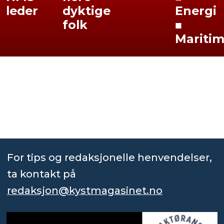
leder
dyktige
Energi
folk
■
Mariti
For tips og redaksjonelle henvendelser,
ta kontakt på
redaksjon@kystmagasinet.no