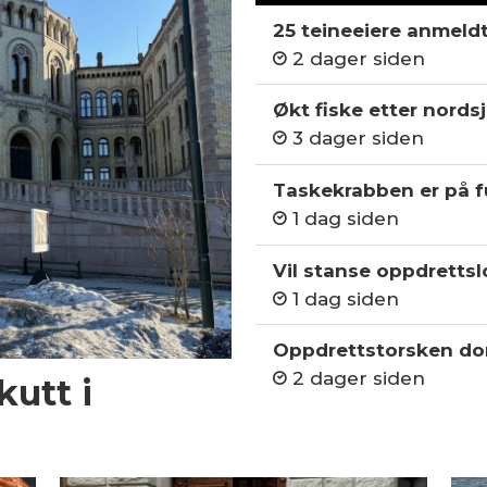
25 teineeiere anmeld
2 dager siden
Økt fiske etter nordsj
3 dager siden
Taskekrabben er på fu
1 dag siden
Vil stanse oppdrettslo
1 dag siden
Oppdrettstorsken do
2 dager siden
kutt i