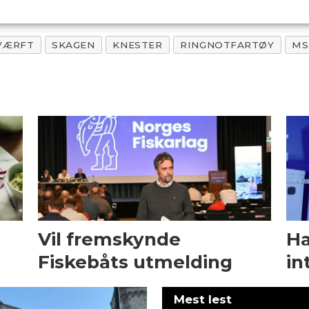
VÆRFT
SKAGEN
KNESTER
RINGNOTFARTØY
MS
Vil fremskynde
Ha
Fiskebåts utmelding
in
Mest lest