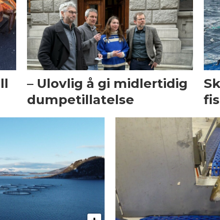
ll
– Ulovlig å gi midlertidig
Sk
dumpetillatelse
fi