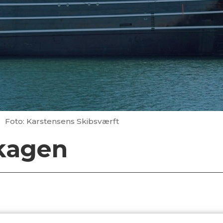
.
Foto: Karstensens Skibsværft
Skagen