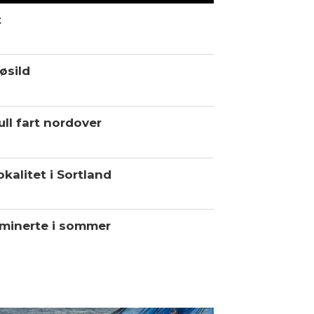
t
øsild
ll fart nordover
kalitet i Sortland
minerte i sommer