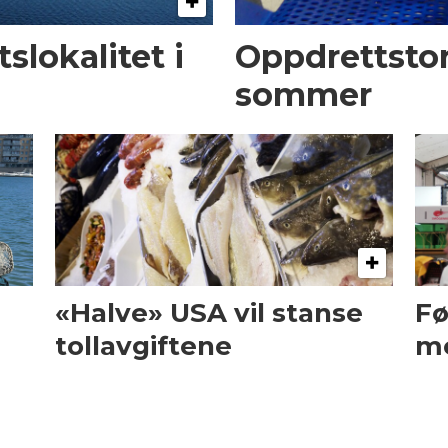
slokalitet i
Oppdrettsto
sommer
«Halve» USA vil stanse
Fø
tollavgiftene
me