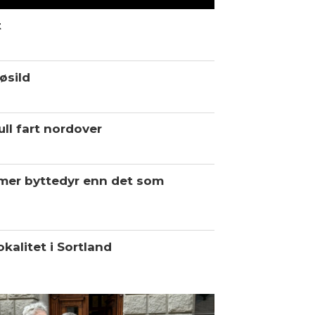
t
øsild
ll fart nordover
 mer byttedyr enn det som
kalitet i Sortland