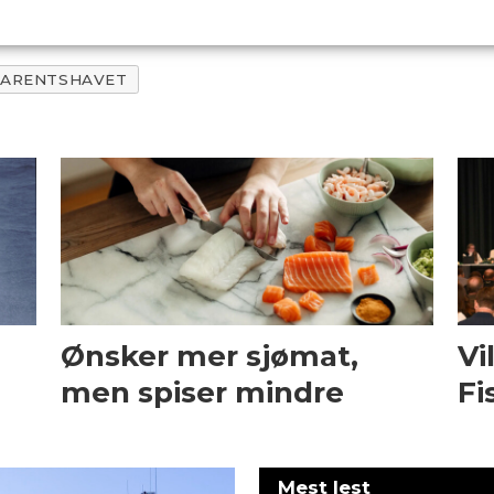
ARENTSHAVET
Ønsker mer sjømat,
Vi
men spiser mindre
Fi
Mest lest