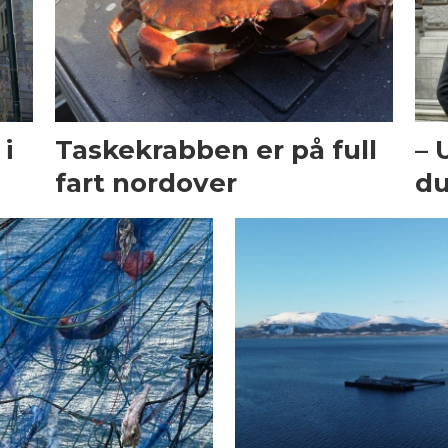
i
Taskekrabben er på full
– 
fart nordover
du