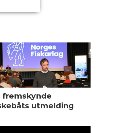
l fremskynde
skebåts utmelding