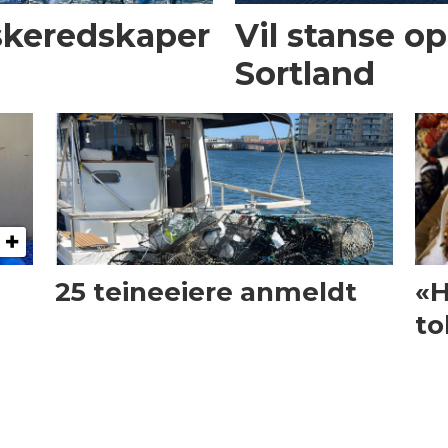
iskeredskaper
Vil stanse op
Sortland
25 teineeiere anmeldt
«H
to